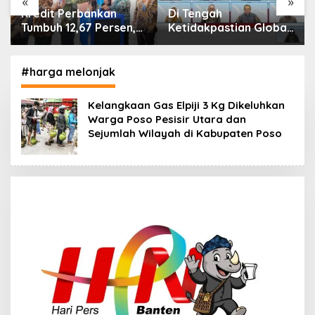
«
»
Di Tengah
IHSG Menguat, Jumlah
Ketidakpastian Global,
Investor Pasar Modal
OJK Pastikan
Tembus 30 Juta per
Stabilitas Sektor Jasa
Juli 2026
Keuangan Tetap
#harga melonjak
Terjaga
Kelangkaan Gas Elpiji 3 Kg Dikeluhkan
Warga Poso Pesisir Utara dan
Sejumlah Wilayah di Kabupaten Poso