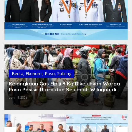
Berita
,
Ekonomi
,
Poso
,
Sulteng
Kelangkaan Gas Elpiji 3 Kg Dikeluhkan Warga
Poso Pesisir Utara dan Sejumlah Wilayah di
Kabupaten Poso
Juni 11, 2026