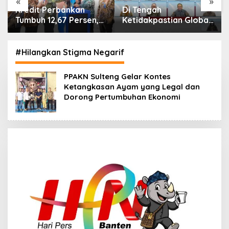
«
»
Di Tengah
IHSG Menguat, Jumlah
Ketidakpastian Global,
Investor Pasar Modal
OJK Pastikan
Tembus 30 Juta per
Stabilitas Sektor Jasa
Juli 2026
6
Keuangan Tetap
#Hilangkan Stigma Negarif
Terjaga
PPAKN Sulteng Gelar Kontes
Ketangkasan Ayam yang Legal dan
Dorong Pertumbuhan Ekonomi