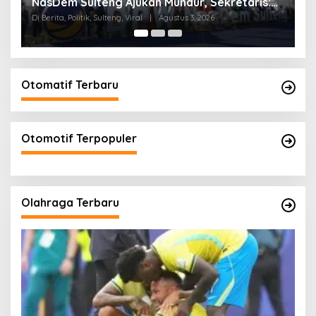
:
Anwar Hafid Dipastikan Terpilih Secara
Aklamasi
Di Berita, Politik, Sulteng
|
Mei 10, 2026
Otomatif Terbaru
Otomotif Terpopuler
Olahraga Terbaru