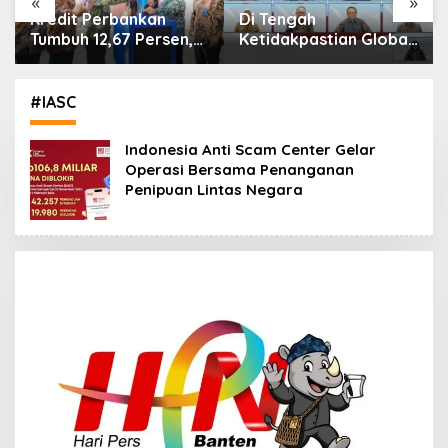
«
»
Di Tengah
IHSG Menguat, Jumlah
Ketidakpastian Global,
Investor Pasar Modal
OJK Pastikan
Tembus 30 Juta per
Stabilitas Sektor Jasa
Juli 2026
Keuangan Tetap
#IASC
Terjaga
Indonesia Anti Scam Center Gelar
Operasi Bersama Penanganan
Penipuan Lintas Negara