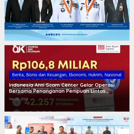
Berita
,
Bisnis dan Keuangan
,
Ekonomi
,
Hukrim
,
Nasional
Indonesia Anti Scam Center Gelar Operasi
Bersama Penanganan Penipuan Lintas
Negara
Mei 25, 2026