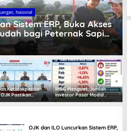
uangan
,
Nasional
an Sistem ERP, Buka Akses
udah bagi Peternak Sapi
»
enguat, Jumlah
Pembiayaan Tumbuh
K
or Pasar Modal
Positif, Ini Kondisi Terkini
S
30 Juta per Juli
Sektor PVML hingga Juni
P
2026
P
OJK dan ILO Luncurkan Sistem ERP,