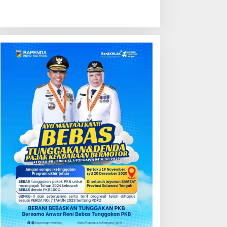
ondisi Perkembangan
Kredit Perbankan Tumbuh
ektor Asuransi,
12,67 Persen, Kualitas Aset
enjaminan dan Dana
dan Ketahanan Modal
ensiun Juni 2026
Tetap Kokoh Juni 2026