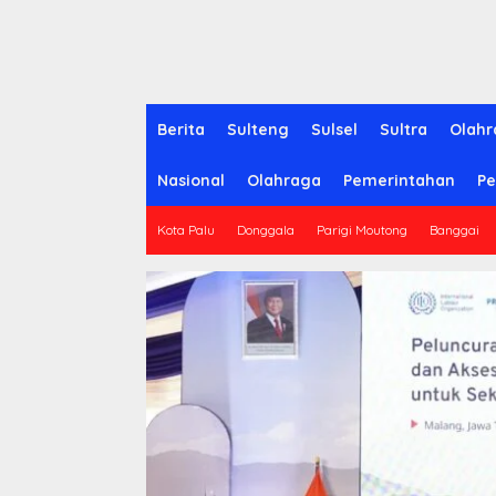
Berita
Sulteng
Sulsel
Sultra
Olahr
Nasional
Olahraga
Pemerintahan
Pe
Kota Palu
Donggala
Parigi Moutong
Banggai