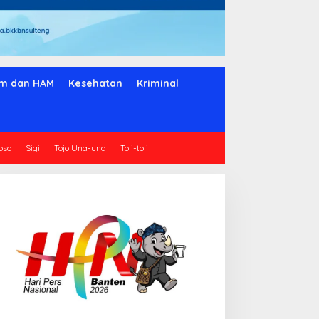
m dan HAM
Kesehatan
Kriminal
oso
Sigi
Tojo Una-una
Toli-toli