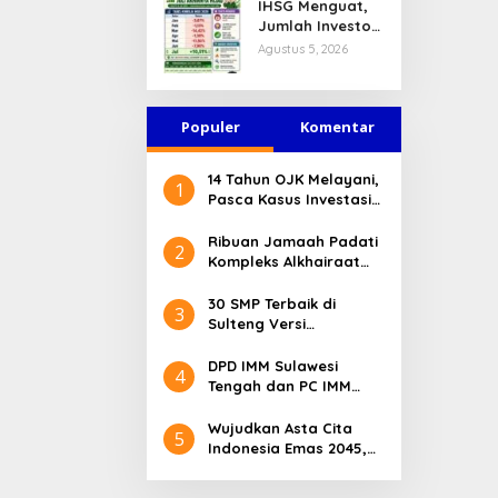
IHSG Menguat,
Jasa Keuangan
Jumlah Investor
Tetap Terjaga
Pasar Modal
Agustus 5, 2026
Tembus 30 Juta
per Juli 2026
Populer
Komentar
14 Tahun OJK Melayani,
1
Pasca Kasus Investasi
Bodong Masyarakat
Sulteng Menilai Peran
Ribuan Jamaah Padati
2
OJK Sangat Penting
Kompleks Alkhairaat
Pusat, Banyak Tokoh
Nasional dan Daerah
30 SMP Terbaik di
3
Hadir
Sulteng Versi
Kemendikdasmen 2026
DPD IMM Sulawesi
4
Tengah dan PC IMM
Palu Apresiasi Dedikasi
Mantan Kapolresta
Wujudkan Asta Cita
5
Palu
Indonesia Emas 2045,
Bupati Donggala
Luncurkan Program