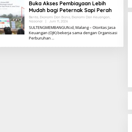
Buka Akses Pembiayaan Lebih
Mudah bagi Peternak Sapi Perah
Berita
,
Ekonomi Dan Bisnis
,
Ekonomi Dan Keuangan
,
Nasional
|
Juni 11, 2026
O
L
SULTENGMEMBANGUN.id, Malang – Otoritas Jasa
E
Keuangan (OJK) bekerja sama dengan Organisasi
H
Perburuhan
K
I
K
I
Dinamika Memanas, Enam
Pengurus Inti DPW NasDem
Sulteng Ajukan Mundur, Sekretaris:
Di Berita, Politik, Sulteng, Viral
|
Agustus 3, 2026
Baru Empat yang Tegas
Menyatakan