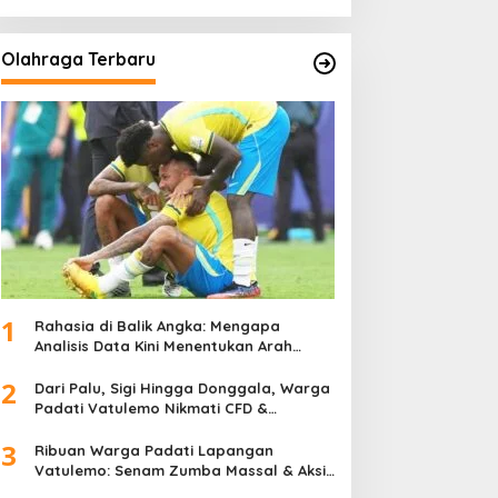
Olahraga Terbaru
1
Rahasia di Balik Angka: Mengapa
Analisis Data Kini Menentukan Arah
Juara Kompetisi Modern
2
Dari Palu, Sigi Hingga Donggala, Warga
Padati Vatulemo Nikmati CFD &
Layanan Gratis Polri
3
Ribuan Warga Padati Lapangan
Vatulemo: Senam Zumba Massal & Aksi
Sosial BAMAG Sulteng Berlangsung