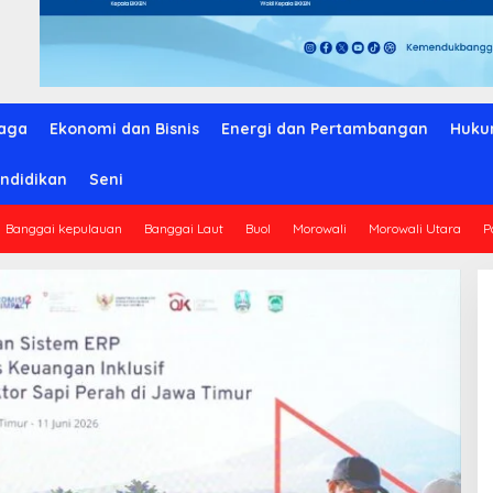
aga
Ekonomi dan Bisnis
Energi dan Pertambangan
Huku
ndidikan
Seni
Banggai kepulauan
Banggai Laut
Buol
Morowali
Morowali Utara
P