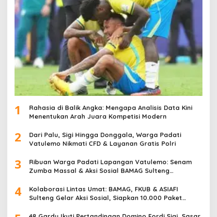
1
Rahasia di Balik Angka: Mengapa Analisis Data Kini
Menentukan Arah Juara Kompetisi Modern
2
Dari Palu, Sigi Hingga Donggala, Warga Padati
Vatulemo Nikmati CFD & Layanan Gratis Polri
3
Ribuan Warga Padati Lapangan Vatulemo: Senam
Zumba Massal & Aksi Sosial BAMAG Sulteng
Berlangsung Meriah
4
Kolaborasi Lintas Umat: BAMAG, FKUB & ASIAFI
Sulteng Gelar Aksi Sosial, Siapkan 10.000 Paket
Makanan Gratis
48 Gardu Ikuti Pertandingan Domino Fordi Sigi, Sasar