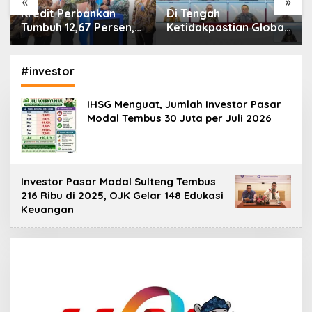
«
»
Di Tengah
IHSG Menguat, Jumlah
Ketidakpastian Global,
Investor Pasar Modal
OJK Pastikan
Tembus 30 Juta per
Stabilitas Sektor Jasa
Juli 2026
Keuangan Tetap
#investor
Terjaga
IHSG Menguat, Jumlah Investor Pasar
Modal Tembus 30 Juta per Juli 2026
Investor Pasar Modal Sulteng Tembus
216 Ribu di 2025, OJK Gelar 148 Edukasi
Keuangan