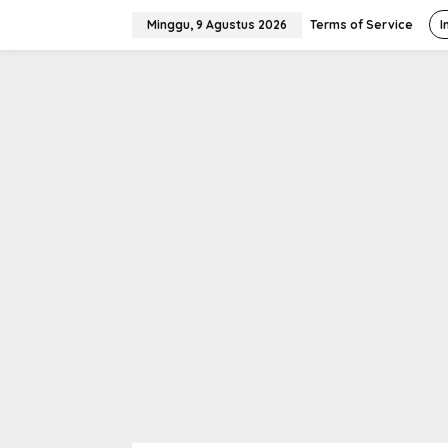
L
e
Minggu, 9 Agustus 2026
Terms of Service
I
w
a
t
i
k
e
k
o
n
t
e
n