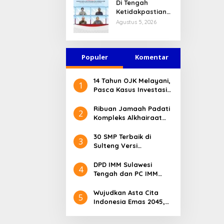
Di Tengah
Ketahanan
Sudah Terurai
Ketidakpastian
Modal Tetap
Dicabik Buaya
Global, OJK
Agustus 5, 2026
Kokoh Juni 2026
Pastikan
Stabilitas Sektor
Jasa Keuangan
Populer
Tetap Terjaga
Komentar
14 Tahun OJK Melayani,
1
Pasca Kasus Investasi
Bodong Masyarakat
Sulteng Menilai Peran
Ribuan Jamaah Padati
2
OJK Sangat Penting
Kompleks Alkhairaat
Pusat, Banyak Tokoh
Nasional dan Daerah
30 SMP Terbaik di
3
Hadir
Sulteng Versi
Kemendikdasmen 2026
DPD IMM Sulawesi
4
Tengah dan PC IMM
Palu Apresiasi Dedikasi
Mantan Kapolresta
Wujudkan Asta Cita
5
Palu
Indonesia Emas 2045,
Bupati Donggala
Luncurkan Program