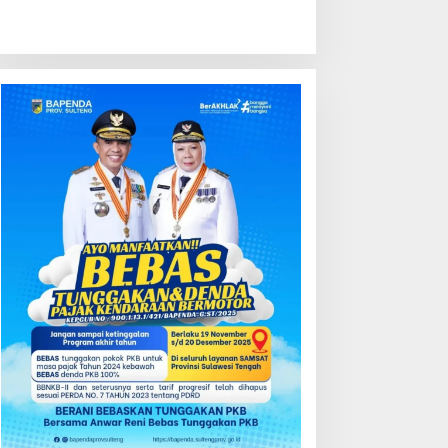
ondisi Perkembangan
Kredit Perbankan Tumbuh
ektor Asuransi,
12,67 Persen, Kualitas Aset
enjaminan dan Dana
dan Ketahanan Modal
ensiun Juni 2026
Tetap Kokoh Juni 2026