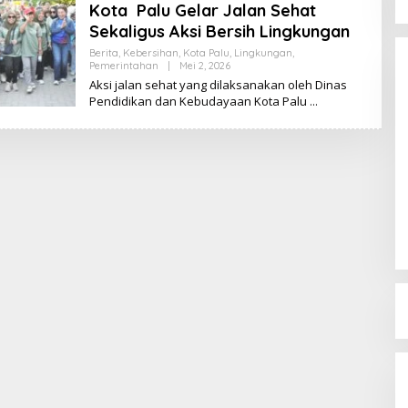
Kota Palu Gelar Jalan Sehat
Sekaligus Aksi Bersih Lingkungan
Berita
,
Kebersihan
,
Kota Palu
,
Lingkungan
,
Pemerintahan
|
Mei 2, 2026
O
L
Aksi jalan sehat yang dilaksanakan oleh Dinas
E
Pendidikan dan Kebudayaan Kota Palu
H
K
I
K
I
Dinamika Memanas, Enam
Pengurus Inti DPW NasDem
Sulteng Ajukan Mundur, Sekretaris:
Di Berita, Politik, Sulteng, Viral
|
Agustus 3, 2026
Baru Empat yang Tegas
Menyatakan