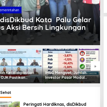
emerintahan
 disDikbud Kota Palu Gelar
s Aksi Bersih Lingkungan
»
enguat, Jumlah
Pembiayaan Tumbuh
K
or Pasar Modal
Positif, Ini Kondisi Terkini
S
30 Juta per Juli
Sektor PVML hingga Juni
P
2026
P
 Sehat
Peringati Hardiknas, disDikbud