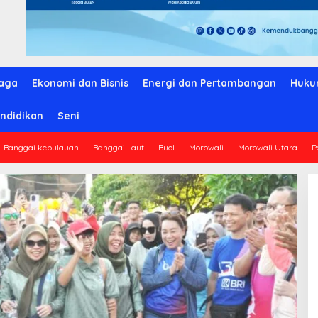
aga
Ekonomi dan Bisnis
Energi dan Pertambangan
Huku
ndidikan
Seni
Banggai kepulauan
Banggai Laut
Buol
Morowali
Morowali Utara
P