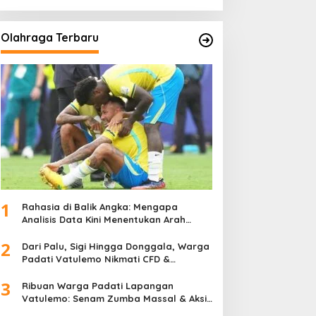
Olahraga Terbaru
1
Rahasia di Balik Angka: Mengapa
Analisis Data Kini Menentukan Arah
Juara Kompetisi Modern
2
Dari Palu, Sigi Hingga Donggala, Warga
Padati Vatulemo Nikmati CFD &
Layanan Gratis Polri
3
Ribuan Warga Padati Lapangan
Vatulemo: Senam Zumba Massal & Aksi
Sosial BAMAG Sulteng Berlangsung