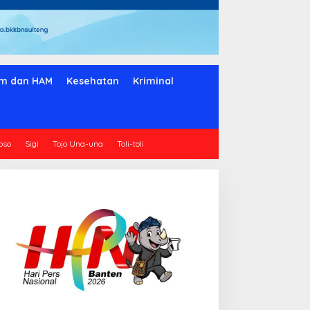
m dan HAM
Kesehatan
Kriminal
oso
Sigi
Tojo Una-una
Toli-toli