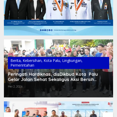
Berita
,
Kebersihan
,
Kota Palu
,
Lingkungan
,
Pemerintahan
Peringati Hardiknas, disDikbud Kota Palu
Gelar Jalan Sehat Sekaligus Aksi Bersih
Lingkungan
Mei 2, 2026