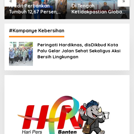
«
»
Di Tengah
IHSG Menguat, Jumlah
Ketidakpastian Global,
Investor Pasar Modal
OJK Pastikan
Tembus 30 Juta per
Stabilitas Sektor Jasa
Juli 2026
Keuangan Tetap
#Kampanye Kebersihan
Terjaga
Peringati Hardiknas, disDikbud Kota
Palu Gelar Jalan Sehat Sekaligus Aksi
Bersih Lingkungan