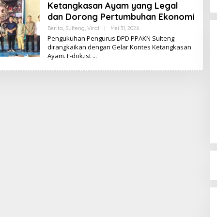
Ketangkasan Ayam yang Legal
dan Dorong Pertumbuhan Ekonomi
Berita
,
Sulteng
,
Viral
|
Mei 31, 2026
O
L
Pengukuhan Pengurus DPD PPAKN Sulteng
E
dirangkaikan dengan Gelar Kontes Ketangkasan
H
Ayam. F-dok.ist
K
I
K
I
Dinamika Memanas, Enam
Pengurus Inti DPW NasDem
Sulteng Ajukan Mundur, Sekretaris:
Di Berita, Politik, Sulteng, Viral
|
Agustus 3, 2026
Baru Empat yang Tegas
Menyatakan