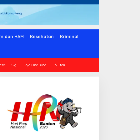
m dan HAM
Kesehatan
Kriminal
oso
Sigi
Tojo Una-una
Toli-toli