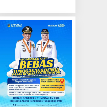
ondisi Perkembangan
Kredit Perbankan Tumbuh
ektor Asuransi,
12,67 Persen, Kualitas Aset
enjaminan dan Dana
dan Ketahanan Modal
ensiun Juni 2026
Tetap Kokoh Juni 2026