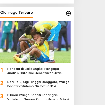
Olahraga Terbaru
1
Rahasia di Balik Angka: Mengapa
Analisis Data Kini Menentukan Arah
Juara Kompetisi Modern
2
Dari Palu, Sigi Hingga Donggala, Warga
Padati Vatulemo Nikmati CFD &
Layanan Gratis Polri
3
Ribuan Warga Padati Lapangan
Vatulemo: Senam Zumba Massal & Aksi
Sosial BAMAG Sulteng Berlangsung