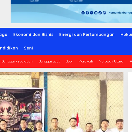
aga
Ekonomi dan Bisnis
Energi dan Pertambangan
Huku
ndidikan
Seni
Banggai kepulauan
Banggai Laut
Buol
Morowali
Morowali Utara
P