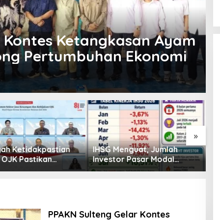
r Kontes Ketangkasan Ayam
ong Pertumbuhan Ekonomi
»
enguat, Jumlah
Pembiayaan Tumbuh
K
or Pasar Modal
Positif, Ini Kondisi Terkini
S
30 Juta per Juli
Sektor PVML hingga Juni
P
2026
P
PPAKN Sulteng Gelar Kontes