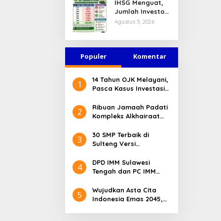
IHSG Menguat,
Jasa Keuangan
Jumlah Investor
Tetap Terjaga
Pasar Modal
Agustus 5, 2026
Tembus 30 Juta
per Juli 2026
Populer
Komentar
14 Tahun OJK Melayani,
1
Pasca Kasus Investasi
Bodong Masyarakat
Sulteng Menilai Peran
Ribuan Jamaah Padati
2
OJK Sangat Penting
Kompleks Alkhairaat
Pusat, Banyak Tokoh
Nasional dan Daerah
30 SMP Terbaik di
3
Hadir
Sulteng Versi
Kemendikdasmen 2026
DPD IMM Sulawesi
4
Tengah dan PC IMM
Palu Apresiasi Dedikasi
Mantan Kapolresta
Wujudkan Asta Cita
5
Palu
Indonesia Emas 2045,
Bupati Donggala
Luncurkan Program