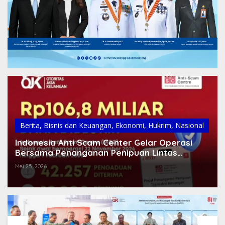
Berita
,
Bisnis dan Keuangan
,
Ekonomi
,
Hukrim
,
Nasional
Indonesia Anti Scam Center Gelar Operasi
Bersama Penanganan Penipuan Lintas
Negara
Mei 25, 2026