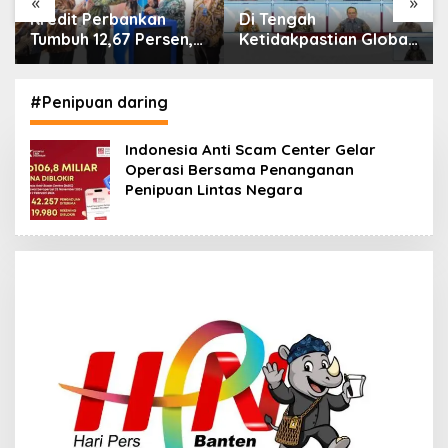
«
»
Di Tengah
IHSG Menguat, Jumlah
n,
Ketidakpastian Global,
Investor Pasar Modal
OJK Pastikan
Tembus 30 Juta per
Stabilitas Sektor Jasa
Juli 2026
2026
Keuangan Tetap
#Penipuan daring
Terjaga
Indonesia Anti Scam Center Gelar
Operasi Bersama Penanganan
Penipuan Lintas Negara