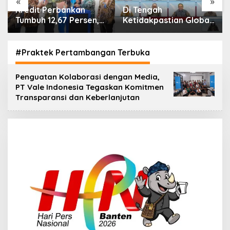
«
»
Di Tengah
IHSG Menguat, Jumlah
Ketidakpastian Global,
Investor Pasar Modal
OJK Pastikan
Tembus 30 Juta per
Stabilitas Sektor Jasa
Juli 2026
Keuangan Tetap
#Praktek Pertambangan Terbuka
Terjaga
Penguatan Kolaborasi dengan Media,
PT Vale Indonesia Tegaskan Komitmen
Transparansi dan Keberlanjutan