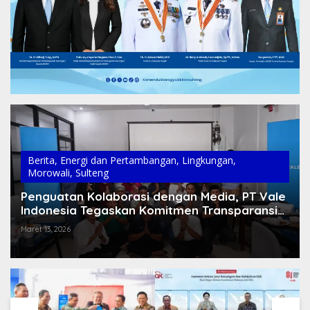
Berita
,
Energi dan Pertambangan
,
Lingkungan
,
Morowali
,
Sulteng
Penguatan Kolaborasi dengan Media, PT Vale
Indonesia Tegaskan Komitmen Transparansi
dan Keberlanjutan
Maret 13, 2026