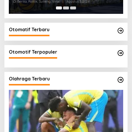
Aklamasi
Di Berita, Politik, Sulteng
|
Mei 10, 2026
Di 
Otomatif Terbaru
Otomotif Terpopuler
Olahraga Terbaru