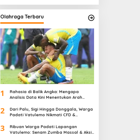
Olahraga Terbaru
1
Rahasia di Balik Angka: Mengapa
Analisis Data Kini Menentukan Arah
Juara Kompetisi Modern
2
Dari Palu, Sigi Hingga Donggala, Warga
Padati Vatulemo Nikmati CFD &
Layanan Gratis Polri
3
Ribuan Warga Padati Lapangan
Vatulemo: Senam Zumba Massal & Aksi
Sosial BAMAG Sulteng Berlangsung