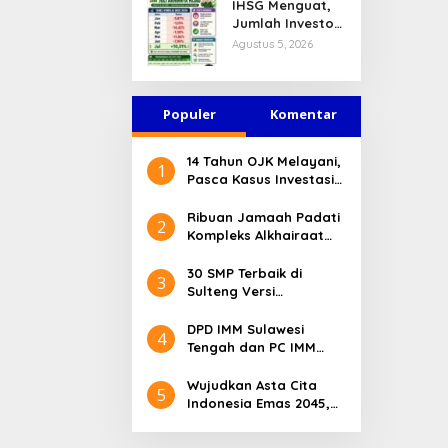
IHSG Menguat,
Jasa Keuangan
Jumlah Investor
Tetap Terjaga
Pasar Modal
Agustus 5, 2026
Tembus 30 Juta
per Juli 2026
Populer
Komentar
14 Tahun OJK Melayani,
1
Pasca Kasus Investasi
Bodong Masyarakat
Sulteng Menilai Peran
Ribuan Jamaah Padati
2
OJK Sangat Penting
Kompleks Alkhairaat
Pusat, Banyak Tokoh
Nasional dan Daerah
30 SMP Terbaik di
3
Hadir
Sulteng Versi
Kemendikdasmen 2026
DPD IMM Sulawesi
4
Tengah dan PC IMM
Palu Apresiasi Dedikasi
Mantan Kapolresta
Wujudkan Asta Cita
5
Palu
Indonesia Emas 2045,
Bupati Donggala
Luncurkan Program