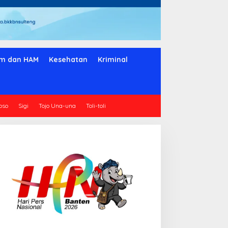
m dan HAM
Kesehatan
Kriminal
oso
Sigi
Tojo Una-una
Toli-toli