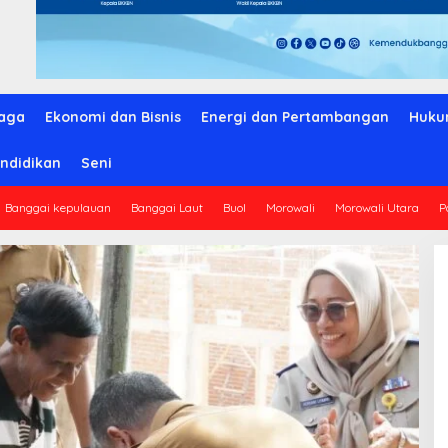
aga
Ekonomi dan Bisnis
Energi dan Pertambangan
Huku
ndidikan
Seni
Banggai kepulauan
Banggai Laut
Buol
Morowali
Morowali Utara
P