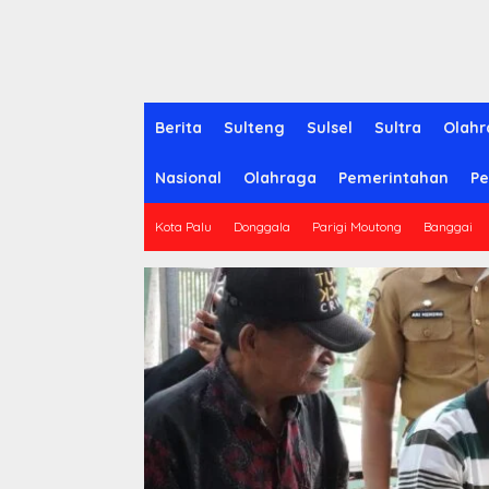
Berita
Sulteng
Sulsel
Sultra
Olahr
Nasional
Olahraga
Pemerintahan
Pe
Kota Palu
Donggala
Parigi Moutong
Banggai