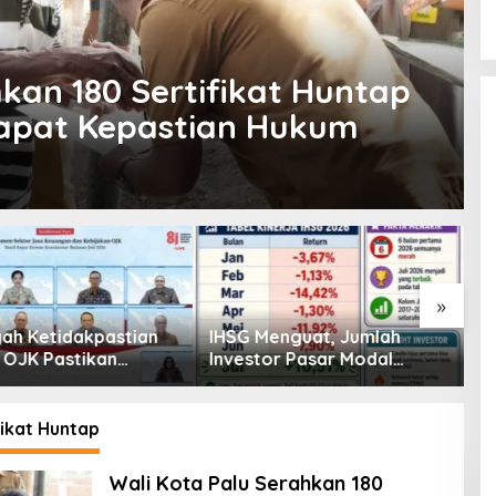
kan 180 Sertifikat Huntap
Dapat Kepastian Hukum
»
enguat, Jumlah
Pembiayaan Tumbuh
K
or Pasar Modal
Positif, Ini Kondisi Terkini
S
30 Juta per Juli
Sektor PVML hingga Juni
P
2026
P
ikat Huntap
Wali Kota Palu Serahkan 180