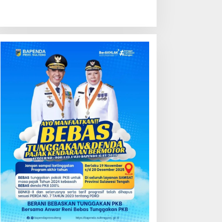
ondisi Perkembangan
Kredit Perbankan Tumbuh
ektor Asuransi,
12,67 Persen, Kualitas Aset
enjaminan dan Dana
dan Ketahanan Modal
ensiun Juni 2026
Tetap Kokoh Juni 2026