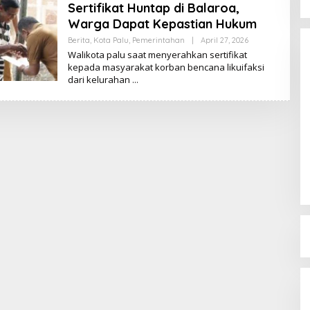
Sertifikat Huntap di Balaroa,
Warga Dapat Kepastian Hukum
Berita
,
Kota Palu
,
Pemerintahan
|
April 27, 2026
O
L
Walikota palu saat menyerahkan sertifikat
E
kepada masyarakat korban bencana likuifaksi
H
dari kelurahan
K
I
K
I
Dinamika Memanas, Enam
Pengurus Inti DPW NasDem
Sulteng Ajukan Mundur, Sekretaris:
Di Berita, Politik, Sulteng, Viral
|
Agustus 3, 2026
Baru Empat yang Tegas
Menyatakan