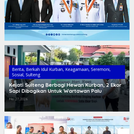
Berita
,
Berkah Idul Kurban
,
Keagamaan
,
Seremoni
,
Sosial
,
Sulteng
Kejati Sulteng Berbagi Hewan Kurban, 2 Ekor
Sapi Dibagikan Untuk Wartawan Palu
Mei 27, 2026