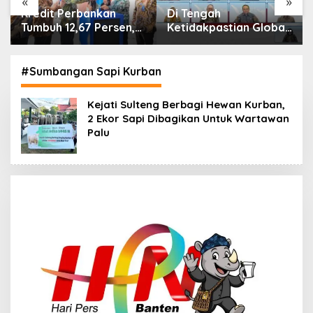
«
»
Di Tengah
IHSG Menguat, Jumlah
Ketidakpastian Global,
Investor Pasar Modal
OJK Pastikan
Tembus 30 Juta per
Stabilitas Sektor Jasa
Juli 2026
Keuangan Tetap
#Sumbangan Sapi Kurban
Terjaga
Kejati Sulteng Berbagi Hewan Kurban,
2 Ekor Sapi Dibagikan Untuk Wartawan
Palu