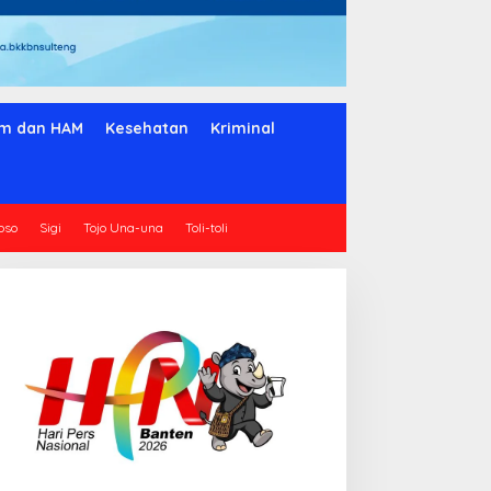
m dan HAM
Kesehatan
Kriminal
oso
Sigi
Tojo Una-una
Toli-toli