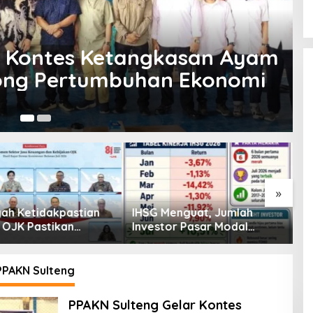
u
,
Kriminal
,
Lingkungan
,
Viral
tes, Adu Ayam di Jalan
 Pakai Ayam Sabung & Tarif
Me
»
enguat, Jumlah
Pembiayaan Tumbuh
K
or Pasar Modal
Positif, Ini Kondisi Terkini
S
30 Juta per Juli
Sektor PVML hingga Juni
P
2026
P
PAKN Sulteng
PPAKN Sulteng Gelar Kontes