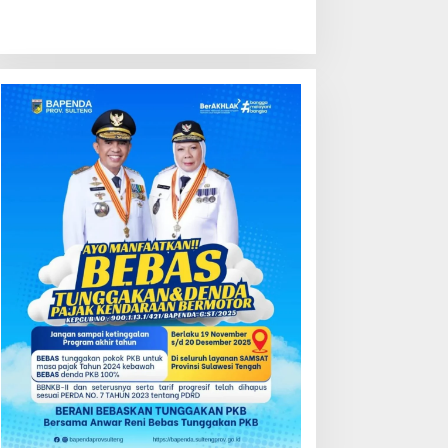
Berita
,
Sulteng
,
Viral
PPAKN Sulteng Gelar Kontes K
yang Legal dan Dorong Pertu
i 31, 2026
ondisi Perkembangan
Kredit Perbankan Tumbuh
ektor Asuransi,
12,67 Persen, Kualitas Aset
enjaminan dan Dana
dan Ketahanan Modal
ensiun Juni 2026
Tetap Kokoh Juni 2026