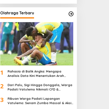
Olahraga Terbaru
1
Rahasia di Balik Angka: Mengapa
Analisis Data Kini Menentukan Arah
Juara Kompetisi Modern
2
Dari Palu, Sigi Hingga Donggala, Warga
Padati Vatulemo Nikmati CFD &
Layanan Gratis Polri
3
Ribuan Warga Padati Lapangan
Vatulemo: Senam Zumba Massal & Aksi
Sosial BAMAG Sulteng Berlangsung