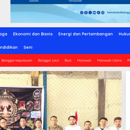
aga
Ekonomi dan Bisnis
Energi dan Pertambangan
Huku
ndidikan
Seni
Banggai kepulauan
Banggai Laut
Buol
Morowali
Morowali Utara
P