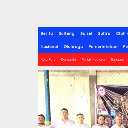
Berita
Sulteng
Sulsel
Sultra
Olahr
Nasional
Olahraga
Pemerintahan
Pe
Kota Palu
Donggala
Parigi Moutong
Banggai