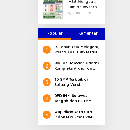
IHSG Menguat,
Jasa Keuangan
Jumlah Investor
Tetap Terjaga
Pasar Modal
Agustus 5, 2026
Tembus 30 Juta
per Juli 2026
Populer
Komentar
14 Tahun OJK Melayani,
1
Pasca Kasus Investasi
Bodong Masyarakat
Sulteng Menilai Peran
Ribuan Jamaah Padati
2
OJK Sangat Penting
Kompleks Alkhairaat
Pusat, Banyak Tokoh
Nasional dan Daerah
30 SMP Terbaik di
3
Hadir
Sulteng Versi
Kemendikdasmen 2026
DPD IMM Sulawesi
4
Tengah dan PC IMM
Palu Apresiasi Dedikasi
Mantan Kapolresta
Wujudkan Asta Cita
5
Palu
Indonesia Emas 2045,
Bupati Donggala
Luncurkan Program