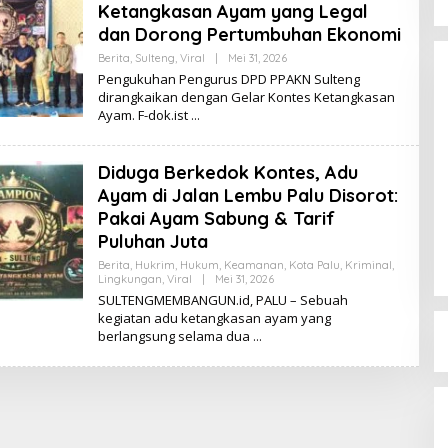
Ketangkasan Ayam yang Legal
dan Dorong Pertumbuhan Ekonomi
Berita
,
Sulteng
,
Viral
|
Mei 31, 2026
O
L
Pengukuhan Pengurus DPD PPAKN Sulteng
E
dirangkaikan dengan Gelar Kontes Ketangkasan
H
Ayam. F-dok.ist
K
I
K
I
Diduga Berkedok Kontes, Adu
Ayam di Jalan Lembu Palu Disorot:
Dinamika Memanas, Enam
Pengurus Inti DPW NasDem
Pakai Ayam Sabung & Tarif
Sulteng Ajukan Mundur, Sekretaris:
Puluhan Juta
Di Berita, Politik, Sulteng, Viral
|
Agustus 3, 2026
Baru Empat yang Tegas
Berita
,
Hukrim
,
Hukum
,
Keamanan
,
Kota Palu
,
Kriminal
,
Menyatakan
Lingkungan
,
Viral
|
Mei 31, 2026
O
L
SULTENGMEMBANGUN.id, PALU – Sebuah
E
kegiatan adu ketangkasan ayam yang
H
berlangsung selama dua
K
I
K
I