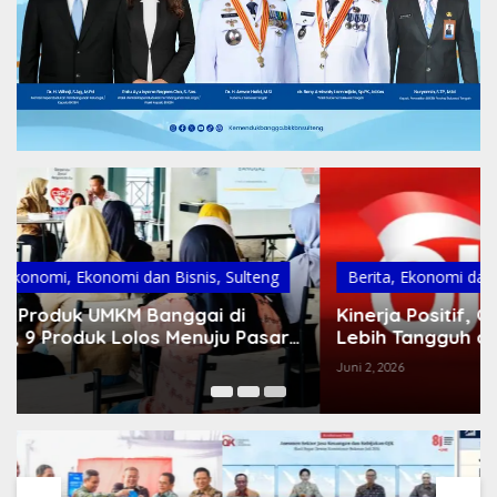
Berita
,
Ekonomi dan Keuangan
,
Nasional
Kinerja Positif, OJK Dorong BPR/BPRS Jadi
Lebih Tangguh dan Dekat dengan Masyarakat
Juni 2, 2026