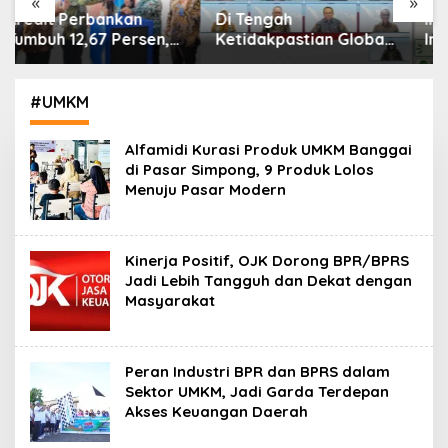
«
»
Di Tengah
IHSG Menguat, Jumlah
Ketidakpastian Global,
Investor Pasar Modal
OJK Pastikan
Tembus 30 Juta per
Stabilitas Sektor Jasa
Juli 2026
Keuangan Tetap
#UMKM
Terjaga
Alfamidi Kurasi Produk UMKM Banggai
di Pasar Simpong, 9 Produk Lolos
Menuju Pasar Modern
Kinerja Positif, OJK Dorong BPR/BPRS
Jadi Lebih Tangguh dan Dekat dengan
Masyarakat
Peran Industri BPR dan BPRS dalam
Sektor UMKM, Jadi Garda Terdepan
Akses Keuangan Daerah