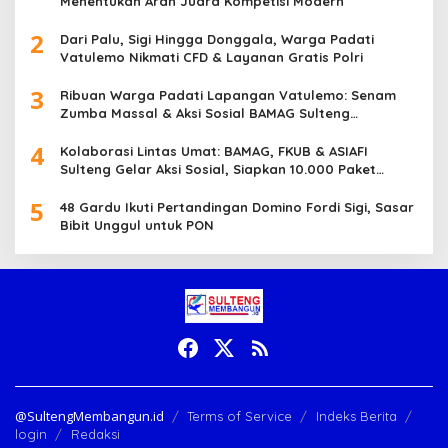
Menentukan Arah Juara Kompetisi Modern
2
Dari Palu, Sigi Hingga Donggala, Warga Padati
Vatulemo Nikmati CFD & Layanan Gratis Polri
3
Ribuan Warga Padati Lapangan Vatulemo: Senam
Zumba Massal & Aksi Sosial BAMAG Sulteng
Berlangsung Meriah
4
Kolaborasi Lintas Umat: BAMAG, FKUB & ASIAFI
Sulteng Gelar Aksi Sosial, Siapkan 10.000 Paket
Makanan Gratis
5
48 Gardu Ikuti Pertandingan Domino Fordi Sigi, Sasar
Bibit Unggul untuk PON
@SultengMembangun.id
Terms of Service
Indeks Berita
login
Redaksi