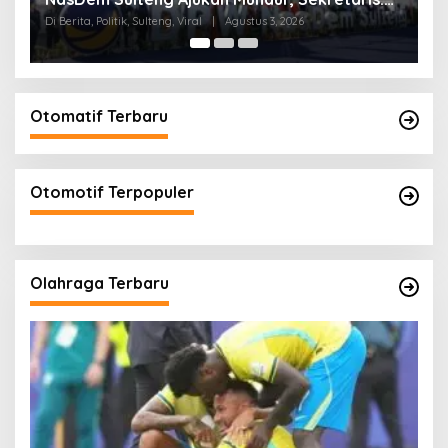
Aklamasi
Di Berita, Politik, Sulteng
|
Mei 10, 2026
Di 
Otomatif Terbaru
Otomotif Terpopuler
Olahraga Terbaru