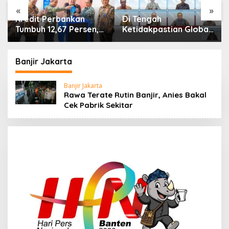
«
»
Di Tengah
IHSG Menguat, Jumlah
Ketidakpastian Global,
Investor Pasar Modal
OJK Pastikan
Tembus 30 Juta per
Stabilitas Sektor Jasa
Juli 2026
Keuangan Tetap
Banjir Jakarta
Terjaga
Banjir Jakarta
Rawa Terate Rutin Banjir, Anies Bakal
Cek Pabrik Sekitar