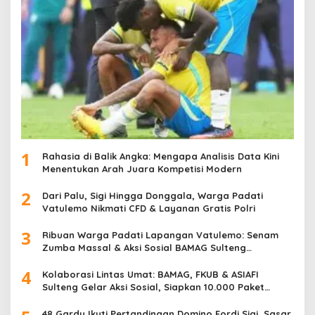
1
Rahasia di Balik Angka: Mengapa Analisis Data Kini
Menentukan Arah Juara Kompetisi Modern
2
Dari Palu, Sigi Hingga Donggala, Warga Padati
Vatulemo Nikmati CFD & Layanan Gratis Polri
3
Ribuan Warga Padati Lapangan Vatulemo: Senam
Zumba Massal & Aksi Sosial BAMAG Sulteng
Berlangsung Meriah
4
Kolaborasi Lintas Umat: BAMAG, FKUB & ASIAFI
Sulteng Gelar Aksi Sosial, Siapkan 10.000 Paket
Makanan Gratis
48 Gardu Ikuti Pertandingan Domino Fordi Sigi, Sasar