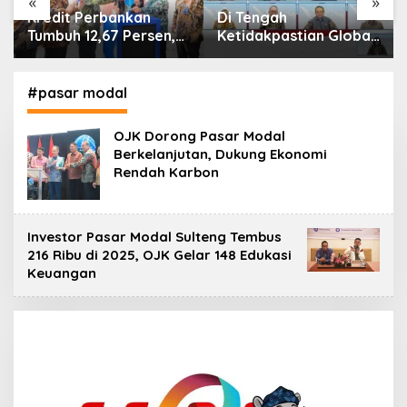
«
»
Di Tengah
IHSG Menguat, Jumlah
Ketidakpastian Global,
Investor Pasar Modal
OJK Pastikan
Tembus 30 Juta per
Stabilitas Sektor Jasa
Juli 2026
Keuangan Tetap
#pasar modal
Terjaga
OJK Dorong Pasar Modal
Berkelanjutan, Dukung Ekonomi
Rendah Karbon
Investor Pasar Modal Sulteng Tembus
216 Ribu di 2025, OJK Gelar 148 Edukasi
Keuangan