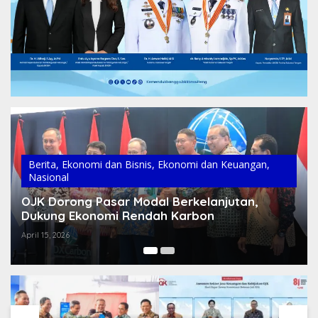
Berita
,
Ekonomi dan Bisnis
,
Ekonomi dan Keuangan
,
Sulteng
Investor Pasar Modal Sulteng Tembus 216 Ribu
di 2025, OJK Gelar 148 Edukasi Keuangan
Maret 13, 2026