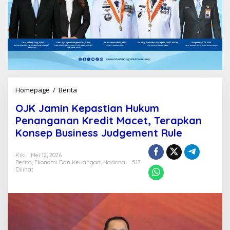
Homepage
/
Berita
O
J
OJK Jamin Kepastian Hukum
K
J
Penanganan Kredit Macet, Terapkan
a
Konsep Business Judgement Rule
m
i
n
Kiki
Mei 12, 2026
Berita
,
Ekonomi Dan Keuangan
,
Nasional
517
K
Dilihat
e
p
a
s
t
i
a