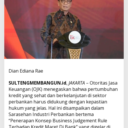
n
H
u
k
u
m
P
e
n
a
n
g
a
Dian Ediana Rae
n
a
n
SULTENGMEMBANGUN.id
,
JAKARTA
– Otoritas Jasa
K
Keuangan (OJK) menegaskan bahwa pertumbuhan
r
kredit yang sehat dan berkelanjutan di sektor
e
perbankan harus didukung dengan kepastian
d
i
hukum yang jelas. Hal ini disampaikan dalam
t
Sarasehan Industri Perbankan bertema
M
“Penerapan Konsep Business Judgement Rule
a
Terhadap Kredit Macet Di Bank” yang digelar di
c