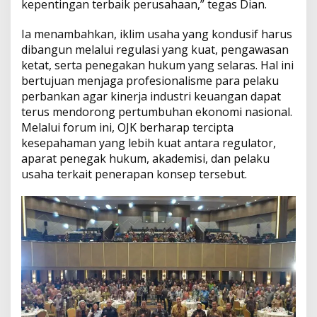
s
kepentingan terbaik perusahaan,” tegas Dian.
J
u
Ia menambahkan, iklim usaha yang kondusif harus
d
dibangun melalui regulasi yang kuat, pengawasan
g
ketat, serta penegakan hukum yang selaras. Hal ini
e
m
bertujuan menjaga profesionalisme para pelaku
e
perbankan agar kinerja industri keuangan dapat
n
terus mendorong pertumbuhan ekonomi nasional.
t
Melalui forum ini, OJK berharap tercipta
R
u
kesepahaman yang lebih kuat antara regulator,
l
aparat penegak hukum, akademisi, dan pelaku
e
usaha terkait penerapan konsep tersebut.