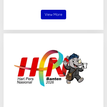
Tembus 30 Juta per Juli
Sektor PVML hingga Juni
2026
2026
View More