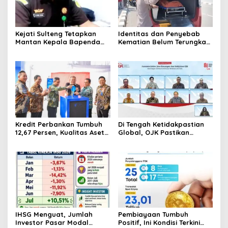
Kejati Sulteng Tetapkan
Identitas dan Penyebab
Mantan Kepala Bapenda
Kematian Belum Terungkap,
Donggala Jadi Tersangka
Mayat Perempuan
Korupsi Pajak
Ditemukan Mengapung di
Pertambangan
Pantai Lere Palu, Kondisi
Tubuh Sudah Terurai
Dicabik Buaya
Kredit Perbankan Tumbuh
Di Tengah Ketidakpastian
12,67 Persen, Kualitas Aset
Global, OJK Pastikan
dan Ketahanan Modal
Stabilitas Sektor Jasa
Tetap Kokoh Juni 2026
Keuangan Tetap Terjaga
IHSG Menguat, Jumlah
Pembiayaan Tumbuh
Investor Pasar Modal
Positif, Ini Kondisi Terkini