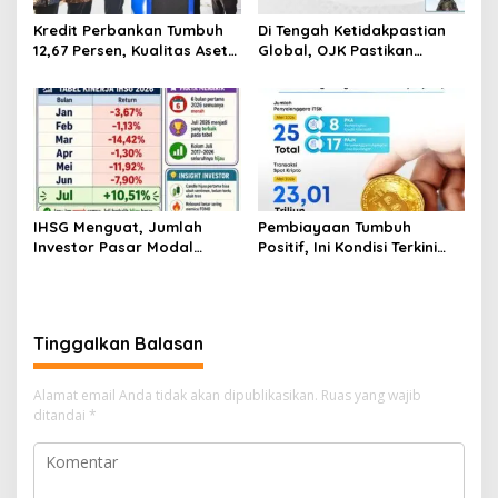
Kredit Perbankan Tumbuh
Di Tengah Ketidakpastian
12,67 Persen, Kualitas Aset
Global, OJK Pastikan
dan Ketahanan Modal
Stabilitas Sektor Jasa
Tetap Kokoh Juni 2026
Keuangan Tetap Terjaga
IHSG Menguat, Jumlah
Pembiayaan Tumbuh
Investor Pasar Modal
Positif, Ini Kondisi Terkini
Tembus 30 Juta per Juli
Sektor PVML hingga Juni
2026
2026
Tinggalkan Balasan
Alamat email Anda tidak akan dipublikasikan.
Ruas yang wajib
ditandai
*