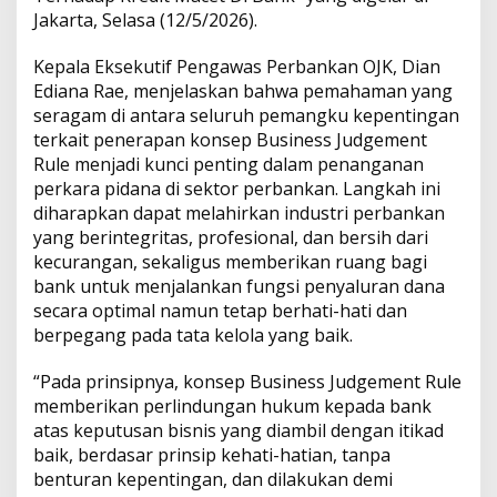
Jakarta, Selasa (12/5/2026).
e
t
,
Kepala Eksekutif Pengawas Perbankan OJK, Dian
T
Ediana Rae, menjelaskan bahwa pemahaman yang
e
seragam di antara seluruh pemangku kepentingan
r
terkait penerapan konsep Business Judgement
a
p
Rule menjadi kunci penting dalam penanganan
k
perkara pidana di sektor perbankan. Langkah ini
a
diharapkan dapat melahirkan industri perbankan
n
yang berintegritas, profesional, dan bersih dari
K
o
kecurangan, sekaligus memberikan ruang bagi
n
bank untuk menjalankan fungsi penyaluran dana
s
secara optimal namun tetap berhati-hati dan
e
berpegang pada tata kelola yang baik.
p
B
u
“Pada prinsipnya, konsep Business Judgement Rule
s
memberikan perlindungan hukum kepada bank
i
atas keputusan bisnis yang diambil dengan itikad
n
baik, berdasar prinsip kehati-hatian, tanpa
e
benturan kepentingan, dan dilakukan demi
s