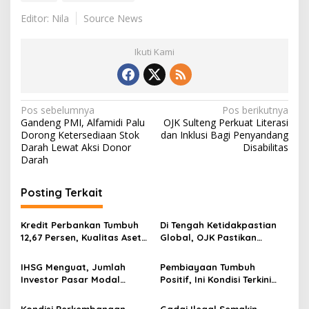
Editor: Nila
Source News
Ikuti Kami
N
Pos sebelumnya
Pos berikutnya
Gandeng PMI, Alfamidi Palu
OJK Sulteng Perkuat Literasi
a
Dorong Ketersediaan Stok
dan Inklusi Bagi Penyandang
v
Darah Lewat Aksi Donor
Disabilitas
Darah
i
g
Posting Terkait
a
s
Kredit Perbankan Tumbuh
Di Tengah Ketidakpastian
12,67 Persen, Kualitas Aset
Global, OJK Pastikan
i
dan Ketahanan Modal
Stabilitas Sektor Jasa
p
Tetap Kokoh Juni 2026
Keuangan Tetap Terjaga
IHSG Menguat, Jumlah
Pembiayaan Tumbuh
Investor Pasar Modal
Positif, Ini Kondisi Terkini
o
Tembus 30 Juta per Juli
Sektor PVML hingga Juni
s
2026
2026
Kondisi Perkembangan
Gadai Ilegal Semakin