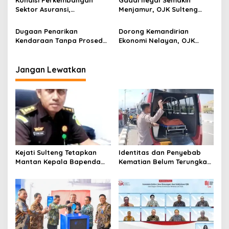
Sektor Asuransi,
Menjamur, OJK Sulteng
Penjaminan dan Dana
Ajak Masyarakat Waspada
Pensiun Juni 2026
Jangan Sampai Jadi
Dugaan Penarikan
Dorong Kemandirian
Korban
Kendaraan Tanpa Prosedur
Ekonomi Nelayan, OJK
Sah Kembali Menjadi
Sulteng Lakukan Inkubasi
Sorotan,WOM Finance Palu
Kesiapan KNMP Desa
Kembali Diadukan ke OJK
Banagan
Jangan Lewatkan
Kejati Sulteng Tetapkan
Identitas dan Penyebab
Mantan Kepala Bapenda
Kematian Belum Terungkap,
Donggala Jadi Tersangka
Mayat Perempuan
Korupsi Pajak
Ditemukan Mengapung di
Pertambangan
Pantai Lere Palu, Kondisi
Tubuh Sudah Terurai
Dicabik Buaya